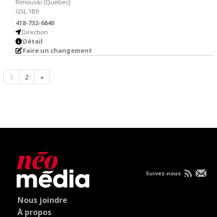
Rimouski
(
Québec
)
G5L 1B9
418-732-6840
Direction
Détail
Faire un changement
1
2
»
Suivez-nous
Nous joindre
À propos