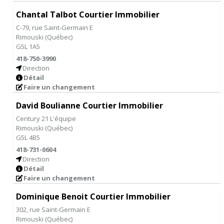
Chantal Talbot Courtier Immobilier
C-79, rue Saint-Germain E
Rimouski
(
Québec
)
G5L 1A5
418-750-3990
Direction
Détail
Faire un changement
David Boulianne Courtier Immobilier
Century 21 L'équipe
Rimouski
(
Québec
)
G5L 4B5
418-731-0604
Direction
Détail
Faire un changement
Dominique Benoit Courtier Immobilier
302, rue Saint-Germain E
Rimouski
(
Québec
)