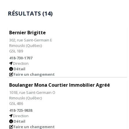
RÉSULTATS (14)
Bernier Brigitte
302, rue Saint-Germain E
Rimouski
(
Québec
)
G5L 1B9
418-730-1707
Direction
Détail
Faire un changement
Boulanger Mona Courtier Immobilier Agréé
101B, rue Saint-Germain O
Rimouski
(
Québec
)
G5L 4B6
418-725-9838
Direction
Détail
Faire un changement