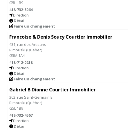
G5L 1B9
418-732-5064
Direction
Détail
Faire un changement
Francoise & Denis Soucy Courtier Immobilier
431, rue des Artisans
Rimouski
(
Québec
)
G5M 1A4
418-712-0218
Direction
Détail
Faire un changement
Gabriel B Dionne Courtier Immobilier
302, rue Saint-Germain E
Rimouski
(
Québec
)
G5L 1B9
418-732-4567
Direction
Détail